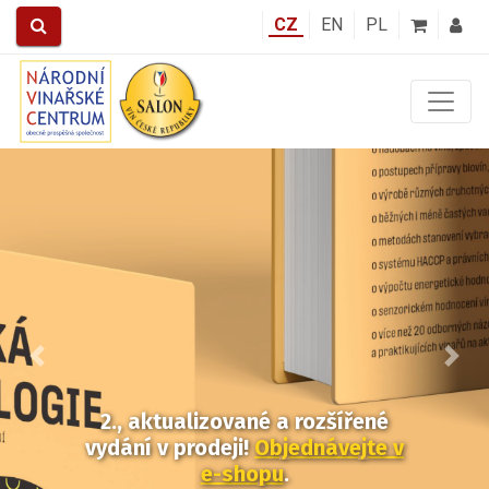
CZ
EN
PL
Předchozí
Další
2., aktualizované a rozšířené
vydání v prodeji!
Objednávejte v
e-shopu
.