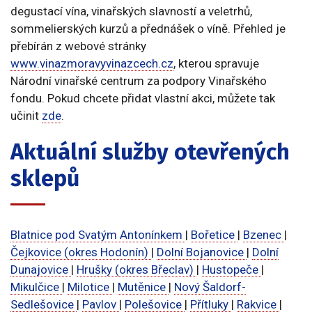
degustací vína, vinařských slavností a veletrhů,
sommelierských kurzů a přednášek o víně. Přehled je
přebírán z webové stránky
www.vinazmoravyvinazcech.cz
, kterou spravuje
Národní vinařské centrum za podpory Vinařského
fondu. Pokud chcete přidat vlastní akci, můžete tak
učinit
zde
.
Aktuální služby otevřených
sklepů
Blatnice pod Svatým Antonínkem
|
Bořetice
|
Bzenec
|
Čejkovice (okres Hodonín)
|
Dolní Bojanovice
|
Dolní
Dunajovice
|
Hrušky (okres Břeclav)
|
Hustopeče
|
Mikulčice
|
Milotice
|
Mutěnice
|
Nový Šaldorf-
Sedlešovice
|
Pavlov
|
Polešovice
|
Přítluky
|
Rakvice
|