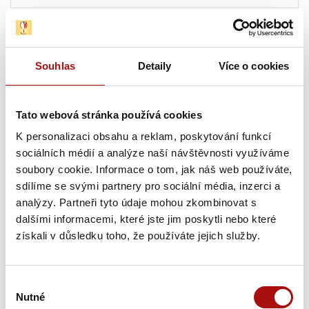
Čtvrtek, 13. 08. 2026
Souhlas
Detaily
Více o cookies
13. 08. 2026
Letní procházka Znojmem s ochutnávkou vín
,
Znojmo
Tato webová stránka používá cookies
K personalizaci obsahu a reklam, poskytování funkcí
13. 08. 2026
sociálních médií a analýze naší návštěvnosti využíváme
Hudba na vinicích: Krhut & Kozub – Vinařství
soubory cookie. Informace o tom, jak náš web používáte,
JOHANN W
, Třebívlice
sdílíme se svými partnery pro sociální média, inzerci a
analýzy. Partneři tyto údaje mohou zkombinovat s
13. 08. 2026
dalšími informacemi, které jste jim poskytli nebo které
Zlatá hodinka v Mikrosvínu
, Dolní Dunajovice
získali v důsledku toho, že používáte jejich služby.
13. 08. 2026
Tour de vinohrad
, Mikulčice
Výběr
Nutné
souhlasu
13. 08. 2026